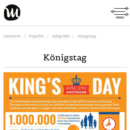
Startseite
/
Projekte
/
Infografik
/
Königstag
Königstag