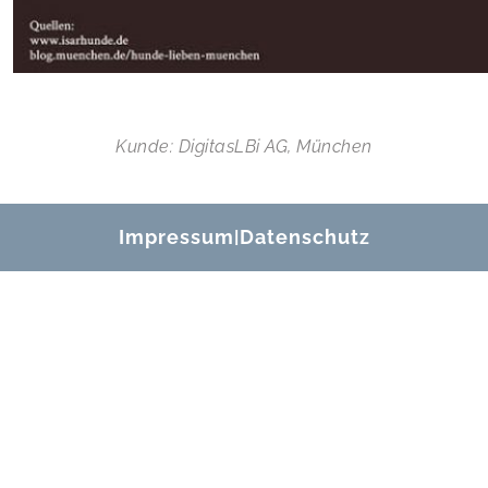
Kunde: DigitasLBi AG, München
Impressum
Datenschutz
|