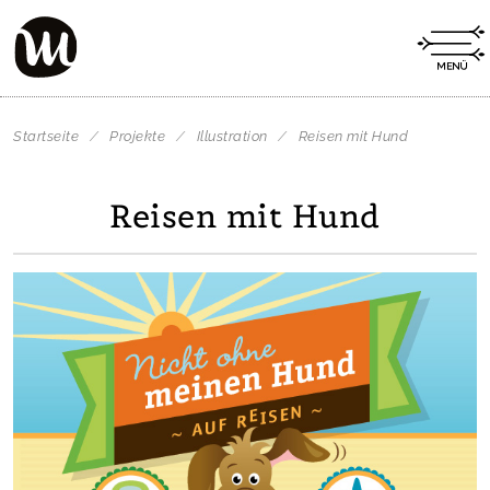
Startseite
/
Projekte
/
Illustration
/
Reisen mit Hund
Reisen mit Hund